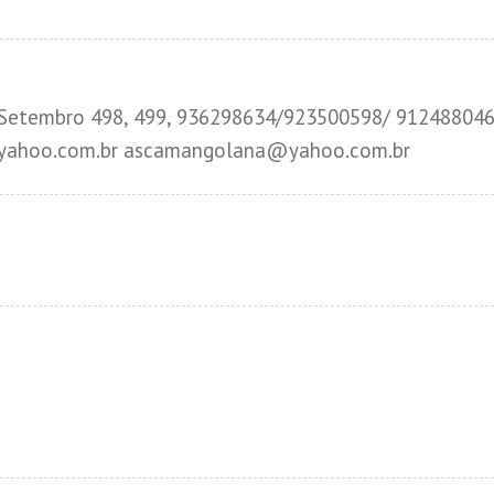
e Setembro 498, 499, 936298634/923500598/ 91248804
yahoo.com.br ascamangolana@yahoo.com.br